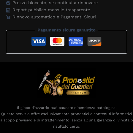
Prezzo bloccato, se continui a rinnovare
Report pubblico mensile trasparente
Rinnovo automatico e Pagamenti Sicuri
Pagamento sicuro garantito
Il gioco d'azzardo può causare dipendenza patologica.
Questo servizio offre esclusivamente pronostici e contenuti informativi
a scopo previsivo e di intrattenimento, senza alcuna garanzia di vincita o
risultato certo.