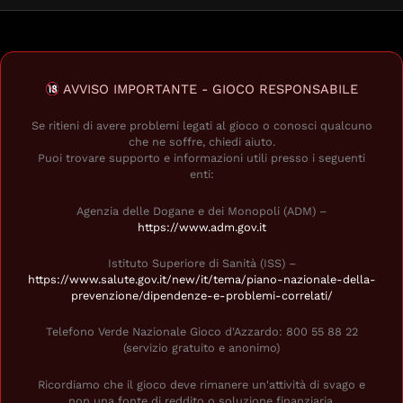
AVVISO IMPORTANTE - GIOCO RESPONSABILE
Se ritieni di avere problemi legati al gioco o conosci qualcuno
che ne soffre, chiedi aiuto.
Puoi trovare supporto e informazioni utili presso i seguenti
enti:
Agenzia delle Dogane e dei Monopoli (ADM) –
https://www.adm.gov.it
Istituto Superiore di Sanità (ISS) –
https://www.salute.gov.it/new/it/tema/piano-nazionale-della-
prevenzione/dipendenze-e-problemi-correlati/
Telefono Verde Nazionale Gioco d'Azzardo: 800 55 88 22
(servizio gratuito e anonimo)
Ricordiamo che il gioco deve rimanere un'attività di svago e
non una fonte di reddito o soluzione finanziaria.